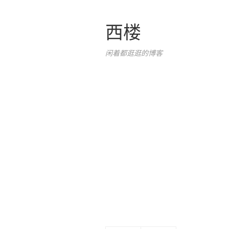
西楼
闲着都逛逛的博客