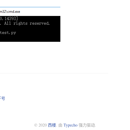
。
下号
© 2020
西楼
. 由
Typecho
强力驱动.