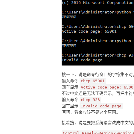
搜一下，说是命令行窗口的字符集不对，
输入命令
chcp 65001
回车显示
Active code page: 6500
不过中文还是无法正确显示，再把字符
输入命令
chcp 936
回车显示
Invalid code page
呵呵，看来应该不是这个原因。
接着搜，说是要把系统语言改成中文的
Control Panel->Region->Admini