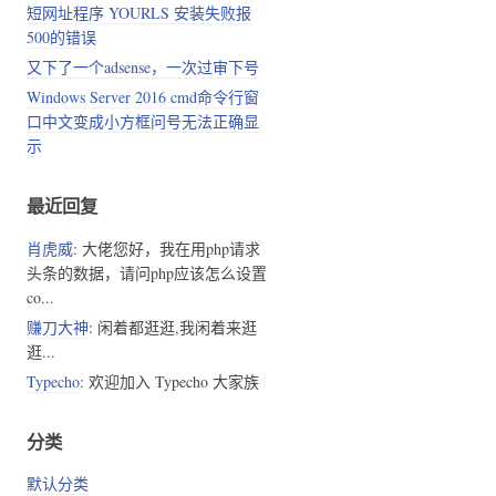
短网址程序 YOURLS 安装失败报
500的错误
又下了一个adsense，一次过审下号
Windows Server 2016 cmd命令行窗
口中文变成小方框问号无法正确显
示
最近回复
肖虎威
: 大佬您好，我在用php请求
头条的数据，请问php应该怎么设置
co...
赚刀大神
: 闲着都逛逛,我闲着来逛
逛...
Typecho
: 欢迎加入 Typecho 大家族
分类
默认分类