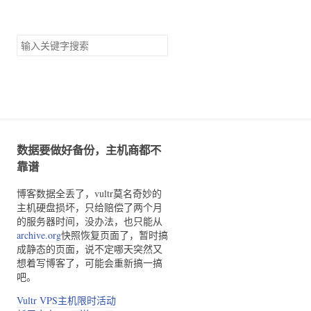
搜
索
关
键
字
数据要做好备份，主机商都不
靠谱
博客数据全丢了，vultr莫名奇妙的
主机硬盘损坏，只给赔偿了两个月
的服务器时间，没办法，也只能从
archive.org
快照恢复页面了，暂时搞
成静态的页面，说不定哪天突然又
想着写博客了，可能会重新搞一搞
吧。
Vultr VPS主机限时活动