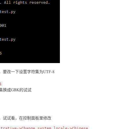
要改一下设置字符集为UTF-8
1
集换成GBK的试试
，试试看，在控制面板里修改
strative->Change system locale->Chinese