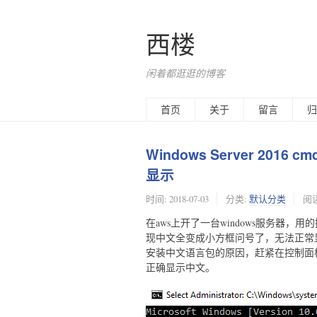
西楼
闲着都逛逛的博客
首页
关于
留言
归
Windows Server 2
显示
时间:
2018-07-03
分类:
默认分类
阅读
在aws上开了一台windows服务器，用的操
现中文全变成小方框问号了，无法正常
安装中文语言包的原因，赶紧在控制面
正确显示中文。